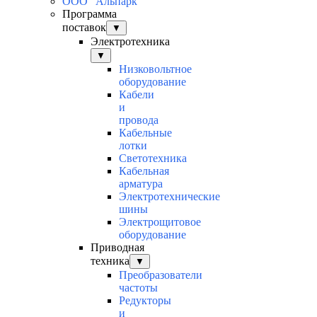
ООО "Альпарк"
Программа
поставок
▼
Электротехника
▼
Низковольтное
оборудование
Кабели
и
провода
Кабельные
лотки
Светотехника
Кабельная
арматура
Электротехнические
шины
Электрощитовое
оборудование
Приводная
техника
▼
Преобразователи
частоты
Редукторы
и