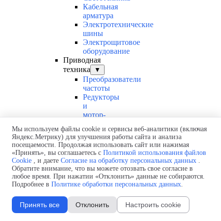
Кабельная
арматура
Электротехнические
шины
Электрощитовое
оборудование
Приводная
техника
▼
Преобразователи
частоты
Редукторы
и
мотор-
редукторы
Мы используем файлы cookie и сервисы веб-аналитики (включая
Линейные
Яндекс.Метрику) для улучшения работы сайта и анализа
системы
посещаемости. Продолжая использовать сайт или нажимая
Компоненты
«Принять», вы соглашаетесь с
Политикой использования файлов
автоматизации
Cookie
, и даете
Согласие на обработку персональных данных
.
Электродвигатели
Обратите внимание, что вы можете отозвать свое согласие в
любое время. При нажатии «Отклонить» данные не собираются.
Втулки
Подробнее в
Политике обработки персональных данных
.
шестерни
муфты
Подшипники
Принять все
Отклонить
Настроить cookie
Электропитание