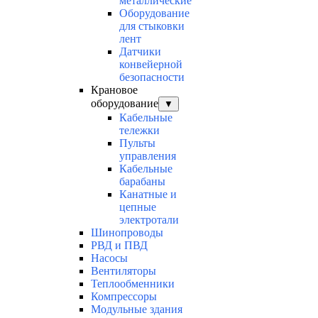
металлические
Оборудование
для стыковки
лент
Датчики
конвейерной
безопасности
Крановое
оборудование
▼
Кабельные
тележки
Пульты
управления
Кабельные
барабаны
Канатные и
цепные
электротали
Шинопроводы
РВД и ПВД
Насосы
Вентиляторы
Теплообменники
Компрессоры
Модульные здания